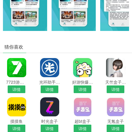
猜你喜欢
7723游戏盒子安卓版
光环助手app安卓版
好游快爆手机版
天竺盒子安卓官方版免费
详情
详情
详情
详情
摸摸鱼
时光盒子
超bt盒子
无氪盒子
详情
详情
详情
详情