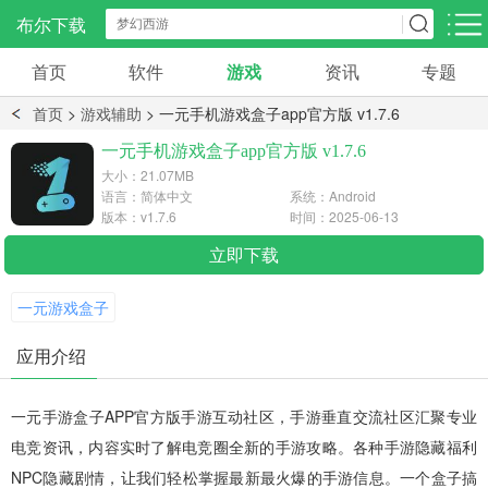
布尔下载
首页
软件
游戏
资讯
专题
安卓应用
手机资讯
手机资讯
首页
>
游戏辅助
> 一元手机游戏盒子app官方版 v1.7.6
社交聊天
影音播放
阅读浏览
一元手机游戏盒子app官方版 v1.7.6
297款应用
1665款应用
543款应用
大小：21.07MB
语言：简体中文
系统：Android
版本：v1.7.6
时间：2025-06-13
系统工具
生活服务
效率办公
622款应用
538款应用
立即下载
150款应用
一元游戏盒子
学习教育
旅游出行
金融理财
266款应用
60款应用
58款应用
应用介绍
一元手游盒子APP官方版手游互动社区，手游垂直交流社区汇聚专业
电竞资讯，内容实时了解电竞圈全新的手游攻略。各种手游隐藏福利
NPC隐藏剧情，让我们轻松掌握最新最火爆的手游信息。一个盒子搞