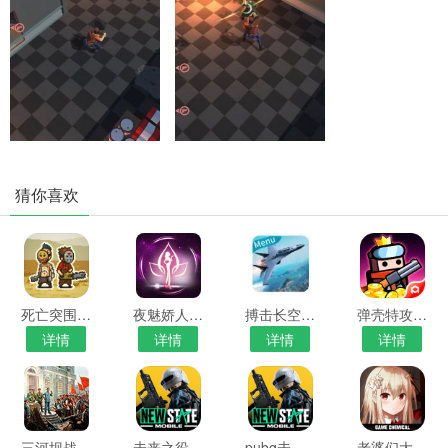
猜你喜欢
死亡突围僵尸战争4.2.7破解版
夜魅娇人app官方版
搏击长空无限战机破解版下载
弹壳特攻队破解版下载
详情
详情
详情
详情
三河坝战役下载游戏破解版
未来之役手游下载最新版
pubg未来之役手游下载安卓
老婆们大战胖僵尸破解版下载