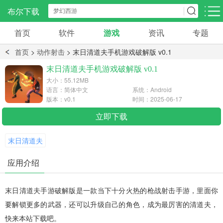
布尔下载
首页
软件
游戏
资讯
专题
安卓应用
手机资讯
手机资讯
首页
>
动作射击
> 末日清道夫手机游戏破解版 v0.1
社交聊天
影音播放
阅读浏览
末日清道夫手机游戏破解版 v0.1
297款应用
1665款应用
543款应用
大小：55.12MB
语言：简体中文
系统：Android
版本：v0.1
时间：2025-06-17
系统工具
生活服务
效率办公
622款应用
538款应用
立即下载
150款应用
末日清道夫
学习教育
旅游出行
金融理财
266款应用
60款应用
58款应用
应用介绍
末日清道夫手游破解版是一款当下十分火热的枪战射击手游，里面你
要解锁更多的武器，还可以升级自己的角色，成为最厉害的清道夫，
快来本站下载吧。