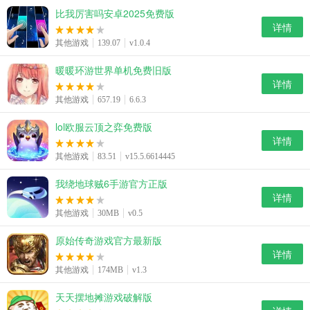
比我厉害吗安卓2025免费版
详情
其他游戏
139.07
v1.0.4
暖暖环游世界单机免费旧版
详情
其他游戏
657.19
6.6.3
lol欧服云顶之弈免费版
详情
其他游戏
83.51
v15.5.6614445
我绕地球贼6手游官方正版
详情
其他游戏
30MB
v0.5
原始传奇游戏官方最新版
详情
其他游戏
174MB
v1.3
天天摆地摊游戏破解版