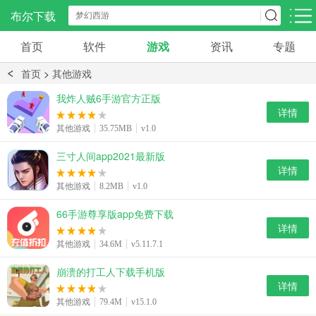
布尔下载
首页
软件
游戏
资讯
专题
安卓应用
手机资讯
手机资讯
首页
>
其他游戏
社交聊天
影音播放
阅读浏览
我炸人贼6手游官方正版
297款应用
1665款应用
543款应用
详情
其他游戏
35.75MB
v1.0
系统工具
生活服务
效率办公
三寸人间app2021最新版
622款应用
538款应用
150款应用
详情
其他游戏
8.2MB
v1.0
学习教育
旅游出行
金融理财
66手游尊享版app免费下载
266款应用
60款应用
58款应用
详情
其他游戏
34.6M
v5.11.7.1
崩溃的打工人下载手机版
详情
其他游戏
79.4M
v15.1.0