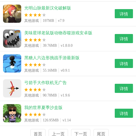
光明山脉最新汉化破解版
详情
其他游戏
197MB
v7.9
美味星球老鼠版动物吞噬游戏安卓版
详情
其他游戏
39.76MB
v1.8.0.0
黑糖人六边形挑战手游最新版
详情
其他游戏
55.16MB
v0.9.1
弓箭手大作联机无广告
详情
其他游戏
90.78MB
v1.9.6
我的世界夏季沙盒版
详情
其他游戏
126.95MB
v1.14
首页
上一页
下一页
尾页