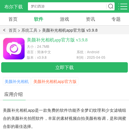
布尔下载
首页
软件
游戏
资讯
专题
安卓应用
手机资讯
手机资讯
首页
>
系统工具
> 美颜补光相机app官方版 v3.9.8
社交聊天
影音播放
阅读浏览
美颜补光相机app官方版 v3.9.8
297款应用
1665款应用
543款应用
大小：24.7MB
语言：简体中文
系统：Android
版本：v3.9.8
时间：2025-04-05
系统工具
生活服务
效率办公
622款应用
538款应用
立即下载
150款应用
美颜补光相机
美颜补光相机app官方版
学习教育
旅游出行
金融理财
266款应用
60款应用
58款应用
应用介绍
美颜补光相机app
是一款免费的软件功能齐全梦幻纹理和少女滤镜组
合的美颜补光拍照软件，丰富的素材视频自拍美颜有格调，是和闺蜜
合影的最佳选择。