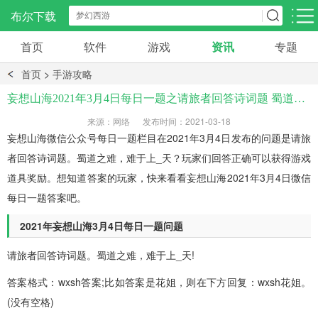
布尔下载
首页
软件
游戏
资讯
专题
安卓应用
手机资讯
手机资讯
首页
>
手游攻略
社交聊天
影音播放
阅读浏览
妄想山海2021年3月4日每日一题之请旅者回答诗词题 蜀道之难，难于上-天答案
297款应用
1665款应用
543款应用
来源：网络 发布时间：2021-03-18
妄想山海微信公众号每日一题栏目在2021年3月4日发布的问题是请旅
系统工具
生活服务
效率办公
者回答诗词题。蜀道之难，难于上_天？玩家们回答正确可以获得游戏
622款应用
538款应用
150款应用
道具奖励。想知道答案的玩家，快来看看妄想山海2021年3月4日微信
每日一题答案吧。
学习教育
旅游出行
金融理财
266款应用
60款应用
58款应用
2021年妄想山海3月4日每日一题问题
请旅者回答诗词题。蜀道之难，难于上_天!
答案格式：wxsh答案;比如答案是花姐，则在下方回复：wxsh花姐。
(没有空格)